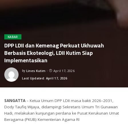
KABAR
DPP LDII dan Kemenag Perkuat Ukhuwah
Berbasis Ekoteologi, LDII Kutim Siap
Implementasikan
by
Lines Kutim
April 17, 2026
Posted
by
Last Updated: April 17, 2026
SANGATTA
– Ketua Umum DPP LDII masa bakti 2026–2031,
Dody Taufiq Wijaya, didampingi Sekretaris Umum Tri Gunawan
Hadi, melakukan kunjungan perdana ke Pusat Kerukunan Umat
Beragama (PKUB) Kementerian Agama RI